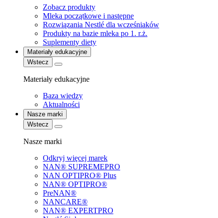
Zobacz produkty
Mleka początkowe i następne
Rozwiązania Nestlé dla wcześniaków
Produkty na bazie mleka po 1. r.ż.
Suplementy diety
Materiały edukacyjne
Wstecz
Materiały edukacyjne
Baza wiedzy
Aktualności
Nasze marki
Wstecz
Nasze marki
Odkryj więcej marek
NAN® SUPREMEPRO
NAN OPTIPRO® Plus
NAN® OPTIPRO®
PreNAN®
NANCARE®
NAN® EXPERTPRO