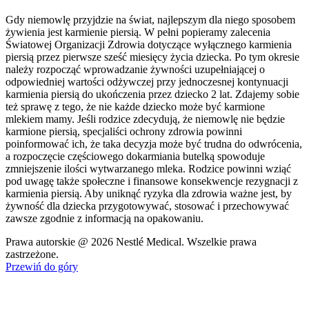
Gdy niemowlę przyjdzie na świat, najlepszym dla niego sposobem
żywienia jest karmienie piersią. W pełni popieramy zalecenia
Światowej Organizacji Zdrowia dotyczące wyłącznego karmienia
piersią przez pierwsze sześć miesięcy życia dziecka. Po tym okresie
należy rozpocząć wprowadzanie żywności uzupełniającej o
odpowiedniej wartości odżywczej przy jednoczesnej kontynuacji
karmienia piersią do ukończenia przez dziecko 2 lat. Zdajemy sobie
też sprawę z tego, że nie każde dziecko może być karmione
mlekiem mamy. Jeśli rodzice zdecydują, że niemowlę nie będzie
karmione piersią, specjaliści ochrony zdrowia powinni
poinformować ich, że taka decyzja może być trudna do odwrócenia,
a rozpoczęcie częściowego dokarmiania butelką spowoduje
zmniejszenie ilości wytwarzanego mleka. Rodzice powinni wziąć
pod uwagę także społeczne i finansowe konsekwencje rezygnacji z
karmienia piersią. Aby uniknąć ryzyka dla zdrowia ważne jest, by
żywność dla dziecka przygotowywać, stosować i przechowywać
zawsze zgodnie z informacją na opakowaniu.
Prawa autorskie @ 2026 Nestlé Medical. Wszelkie prawa
zastrzeżone.
Przewiń do góry