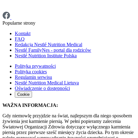
Popularne strony
Kontakt
FAQ
Redakcja Nestlé Nutrition Medical
Nestlé FamilyNes - portal dla rodziców
Nestlé Nutrition Institute Polska
Polityka prywatności
Polityka cookies
Regulamin serwisu
Nestlé Nutrition Medical Lietuva
Oświadczenie o dostępności
Cookie
WAŻNA INFORMACJA:
Gdy niemowlę przyjdzie na świat, najlepszym dla niego sposobem
żywienia jest karmienie piersią. W pełni popieramy zalecenia
Światowej Organizacji Zdrowia dotyczące wyłącznego karmienia
piersią przez pierwsze sześć miesięcy życia dziecka. Po tym okresie
należy rozpocząć wprowadzanie żywności uzupełniającej o