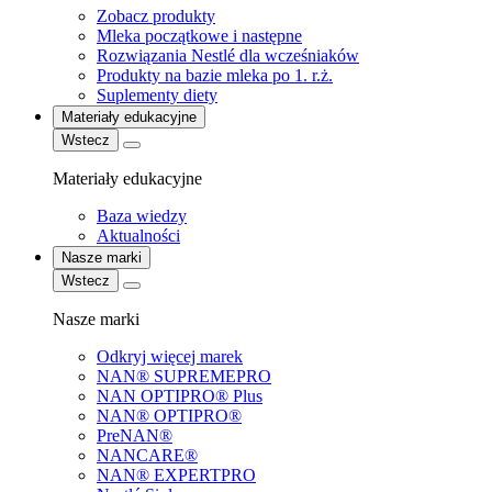
Zobacz produkty
Mleka początkowe i następne
Rozwiązania Nestlé dla wcześniaków
Produkty na bazie mleka po 1. r.ż.
Suplementy diety
Materiały edukacyjne
Wstecz
Materiały edukacyjne
Baza wiedzy
Aktualności
Nasze marki
Wstecz
Nasze marki
Odkryj więcej marek
NAN® SUPREMEPRO
NAN OPTIPRO® Plus
NAN® OPTIPRO®
PreNAN®
NANCARE®
NAN® EXPERTPRO