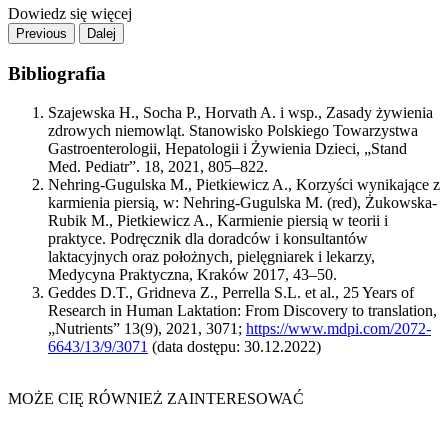
Dowiedz się więcej
Previous
Dalej
Bibliografia
Szajewska H., Socha P., Horvath A. i wsp., Zasady żywienia
zdrowych niemowląt. Stanowisko Polskiego Towarzystwa
Gastroenterologii, Hepatologii i Żywienia Dzieci, „Stand
Med. Pediatr”. 18, 2021, 805–822.
Nehring-Gugulska M., Pietkiewicz A., Korzyści wynikające z
karmienia piersią, w: Nehring-Gugulska M. (red), Żukowska-
Rubik M., Pietkiewicz A., Karmienie piersią w teorii i
praktyce. Podręcznik dla doradców i konsultantów
laktacyjnych oraz położnych, pielęgniarek i lekarzy,
Medycyna Praktyczna, Kraków 2017, 43–50.
Geddes D.T., Gridneva Z., Perrella S.L. et al., 25 Years of
Research in Human Laktation: From Discovery to translation,
„Nutrients” 13(9), 2021, 3071;
https://www.mdpi.com/2072-
6643/13/9/3071
(data dostępu: 30.12.2022)
MOŻE CIĘ RÓWNIEŻ ZAINTERESOWAĆ