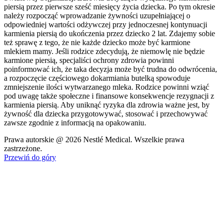
piersią przez pierwsze sześć miesięcy życia dziecka. Po tym okresie
należy rozpocząć wprowadzanie żywności uzupełniającej o
odpowiedniej wartości odżywczej przy jednoczesnej kontynuacji
karmienia piersią do ukończenia przez dziecko 2 lat. Zdajemy sobie
też sprawę z tego, że nie każde dziecko może być karmione
mlekiem mamy. Jeśli rodzice zdecydują, że niemowlę nie będzie
karmione piersią, specjaliści ochrony zdrowia powinni
poinformować ich, że taka decyzja może być trudna do odwrócenia,
a rozpoczęcie częściowego dokarmiania butelką spowoduje
zmniejszenie ilości wytwarzanego mleka. Rodzice powinni wziąć
pod uwagę także społeczne i finansowe konsekwencje rezygnacji z
karmienia piersią. Aby uniknąć ryzyka dla zdrowia ważne jest, by
żywność dla dziecka przygotowywać, stosować i przechowywać
zawsze zgodnie z informacją na opakowaniu.
Prawa autorskie @ 2026 Nestlé Medical. Wszelkie prawa
zastrzeżone.
Przewiń do góry