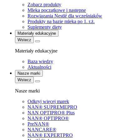
Zobacz produkty
Mleka początkowe i następne
Rozwiązania Nestlé dla wcześniaków
Produkty na bazie mleka po 1. r.ż.
Suplementy diety
Materiały edukacyjne
Wstecz
Materiały edukacyjne
Baza wiedzy
Aktualności
Nasze marki
Wstecz
Nasze marki
Odkryj więcej marek
NAN® SUPREMEPRO
NAN OPTIPRO® Plus
NAN® OPTIPRO®
PreNAN®
NANCARE®
NAN® EXPERTPRO