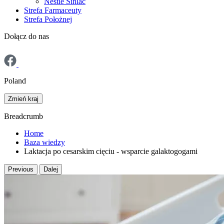
Nestlé Sinlac
Strefa Farmaceuty
Strefa Położnej
Dołącz do nas
Poland
Zmień kraj
Breadcrumb
Home
Baza wiedzy
Laktacja po cesarskim cięciu - wsparcie galaktogogami
Previous
Dalej