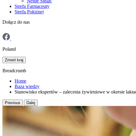
Nestlé Sinlac
Strefa Farmaceuty
Strefa Położnej
Dołącz do nas
Poland
Zmień kraj
Breadcrumb
Home
Baza wiedzy
Stanowisko ekspertów – zalecenia żywieniowe w okresie laktac
Previous
Dalej