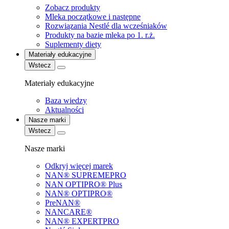
Zobacz produkty
Mleka początkowe i następne
Rozwiązania Nestlé dla wcześniaków
Produkty na bazie mleka po 1. r.ż.
Suplementy diety
Materiały edukacyjne
Wstecz
Materiały edukacyjne
Baza wiedzy
Aktualności
Nasze marki
Wstecz
Nasze marki
Odkryj więcej marek
NAN® SUPREMEPRO
NAN OPTIPRO® Plus
NAN® OPTIPRO®
PreNAN®
NANCARE®
NAN® EXPERTPRO