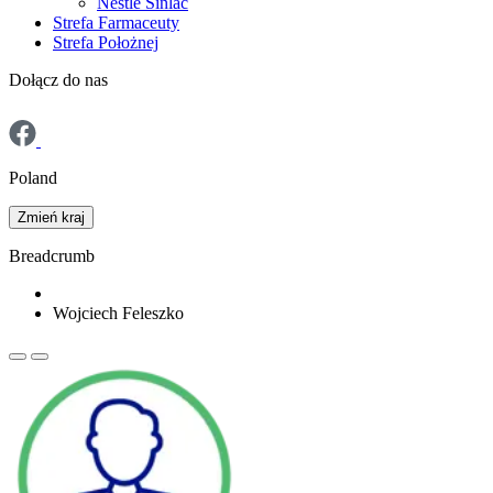
Nestlé Sinlac
Strefa Farmaceuty
Strefa Położnej
Dołącz do nas
Poland
Zmień kraj
Breadcrumb
Home
Wojciech Feleszko
Previous
Dalej