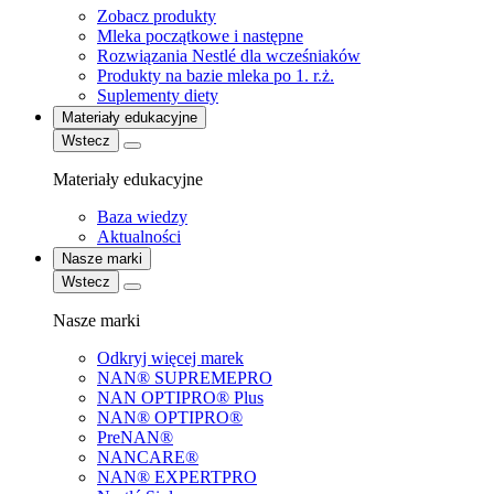
Zobacz produkty
Mleka początkowe i następne
Rozwiązania Nestlé dla wcześniaków
Produkty na bazie mleka po 1. r.ż.
Suplementy diety
Materiały edukacyjne
Wstecz
Materiały edukacyjne
Baza wiedzy
Aktualności
Nasze marki
Wstecz
Nasze marki
Odkryj więcej marek
NAN® SUPREMEPRO
NAN OPTIPRO® Plus
NAN® OPTIPRO®
PreNAN®
NANCARE®
NAN® EXPERTPRO