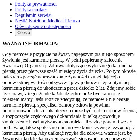
Polityka prywatności
Polityka cookies
Regulamin serwisu
Nestlé Nutrition Medical Lietuva
Oświadczenie o dostępności
Cookie
WAŻNA INFORMACJA:
Gdy niemowlę przyjdzie na świat, najlepszym dla niego sposobem
żywienia jest karmienie piersią. W pełni popieramy zalecenia
Światowej Organizacji Zdrowia dotyczące wyłącznego karmienia
piersią przez pierwsze sześć miesięcy życia dziecka. Po tym okresie
należy rozpocząć wprowadzanie żywności uzupełniającej o
odpowiedniej wartości odżywczej przy jednoczesnej kontynuacji
karmienia piersią do ukończenia przez dziecko 2 lat. Zdajemy sobie
też sprawę z tego, że nie każde dziecko może być karmione
mlekiem mamy. Jeśli rodzice zdecydują, że niemowlę nie będzie
karmione piersią, specjaliści ochrony zdrowia powinni
poinformować ich, że taka decyzja może być trudna do odwrócenia,
a rozpoczęcie częściowego dokarmiania butelką spowoduje
zmniejszenie ilości wytwarzanego mleka. Rodzice powinni wziąć
pod uwagę także społeczne i finansowe konsekwencje rezygnacji z
karmienia piersią. Aby uniknąć ryzyka dla zdrowia ważne jest, by
żywność dla dziecka przygotowywać, stosować i przechowywać