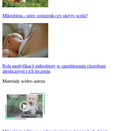
Mikrobiota - tajny sojusznik czy ukryty wróg?
Rola modyfikacji mikrobioty w zapobieganiu chorobom
alergicznym i ich leczeniu
Materiały wideo autora